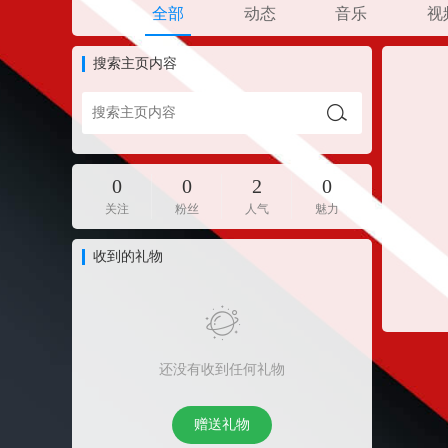
全部
动态
音乐
视
搜索主页内容
0
0
2
0
关注
粉丝
人气
魅力
收到的礼物
还没有收到任何礼物
赠送礼物