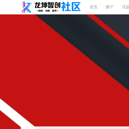
首页
圈子
话