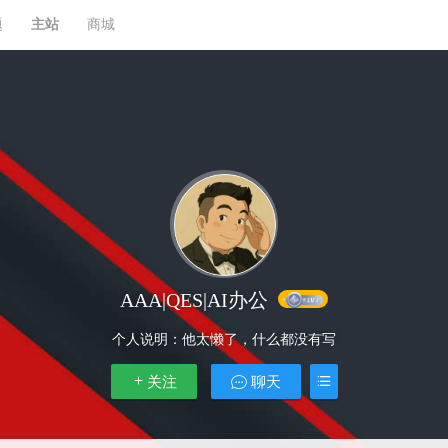
题
主站
商城
AAA|QES|AI办公
个人说明：
他太懒了，什么都没有写
关注
聊天