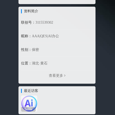
资料简介
联创号：
3115539302
昵称：
AAA|QES|AI办公
性别：
保密
位置：
湖北·黄石
查看更多
最近访客
Seven