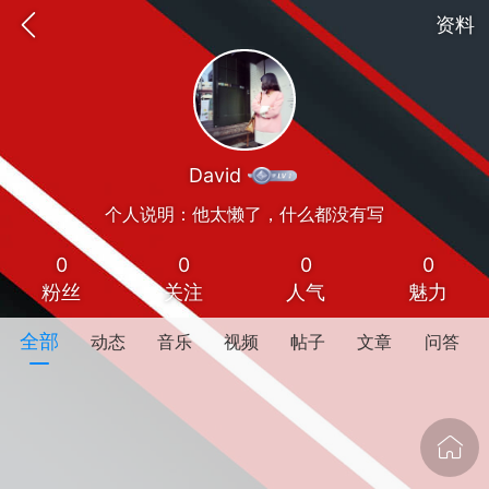
资料
David
个人说明：他太懒了，什么都没有写
0
0
0
0
粉丝
关注
人气
魅力
oujishouye]
全部
动态
音乐
视频
帖子
文章
问答
文业
-29 10:10
电脑端
智狐AI工作台
加中英翻译
事想用上客户端...