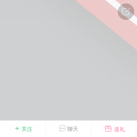
广州
#
智狐AI工作台
1
23
创聚合API
龙坤智创合作品牌
-26 00:53
电脑端
公开内容
者怎么接入Claude Opus 5 ？智创聚合
开放调用
aude Opus 5 已在 Claude、Claude
Claude API，以及 Amazon Web
es、Google Cloud 和 Microsoft Foundry
Claude Max 的新默认模型，并成为
de Pro 可选择的最强模型。
关注
聊天
送礼
关注接入效率、调用成本和企业报销流程