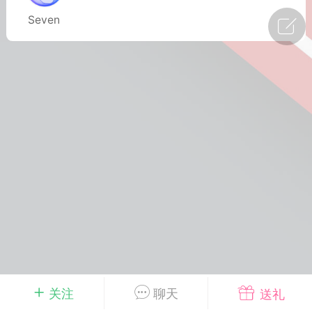
Seven
广州
#
智狐AI工作台
1
29
创聚合API
龙坤智创合作品牌
-26 00:53
电脑端
公开内容
者怎么接入Claude Opus 5 ？智创聚合
开放调用
aude Opus 5 已在 Claude、Claude
Claude API，以及 Amazon Web
es、Google Cloud 和 Microsoft Foundry
Claude Max 的新默认模型，并成为
de Pro 可选择的最强模型。
关注
聊天
送礼
关注接入效率、调用成本和企业报销流程