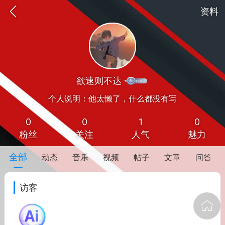
资料
欲速则不达
个人说明：他太懒了，什么都没有写
0
0
1
0
粉丝
关注
人气
魅力
oujishouye]
全部
动态
音乐
视频
帖子
文章
问答
文业
访客
-29 10:10
电脑端
智狐AI工作台
加中英翻译
事想用上客户端...