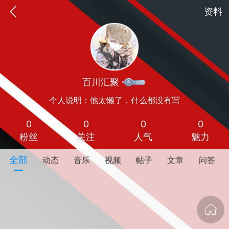
资料
百川汇聚
个人说明：他太懒了，什么都没有写
0
0
0
0
粉丝
关注
人气
魅力
oujishouye]
全部
动态
音乐
视频
帖子
文章
问答
文业
-29 10:10
电脑端
智狐AI工作台
加中英翻译
事想用上客户端...