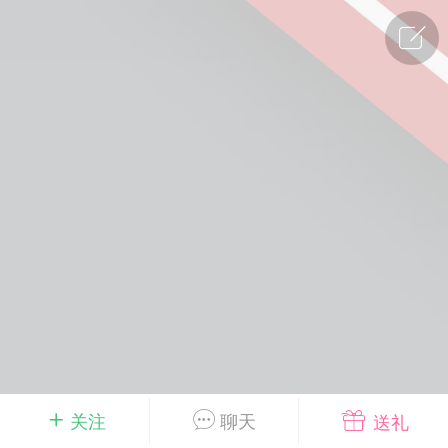
广州
#
智狐AI工作台
1
27
创聚合API
龙坤智创合作品牌
-26 00:53
电脑端
公开内容
者怎么接入Claude Opus 5 ？智创聚合
开放调用
aude Opus 5 已在 Claude、Claude
Claude API，以及 Amazon Web
es、Google Cloud 和 Microsoft Foundry
Claude Max 的新默认模型，并成为
de Pro 可选择的最强模型。
关注
聊天
送礼
关注接入效率、调用成本和企业报销流程