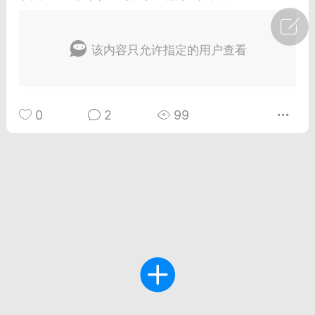
广州
#
智狐AI工作台
该内容只允许指定的用户查看
1
22
创聚合API
龙坤智创合作品牌
0
2
99
-26 00:53
电脑端
公开内容
者怎么接入Claude Opus 5 ？智创聚合
开放调用
aude Opus 5 已在 Claude、Claude
Claude API，以及 Amazon Web
es、Google Cloud 和 Microsoft Foundry
Claude Max 的新默认模型，并成为
de Pro 可选择的最强模型。
关注接入效率、调用成本和企业报销流程