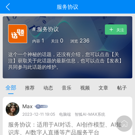
服务协议
# 服务协议
关注
1
0
236
内容
关注
浏览
这个一个神秘的话题，还没有介绍，您可以点击【关
注】获取关于此话题的最新信息，也可以点击【发表】
共同参与此话题的维护。
全部
推荐
动态
音乐
视频
文章
帖子
oujishouye]
文业
Max
-29 10:10
电脑端
智狐AI工作台
2023-12-11 19:05
电脑端
智狐AI-MAX系统
加中英翻译
服务协议：适用于AI对话、AI创作模型、AI知
识库、AI数字人直播等产品服务平台
事想用上客户端...