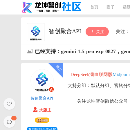
首页
圈子
话
智创聚合API
关注：
关注
已经支持：gemini-1.5-pro-exp-0827，gemini
DeepSeek满血联网版
Midjou
支持分组：默认分组、官转分
智创聚合API
关注龙坤智创微信公众号
大版主
1
龙坤智创合作品牌