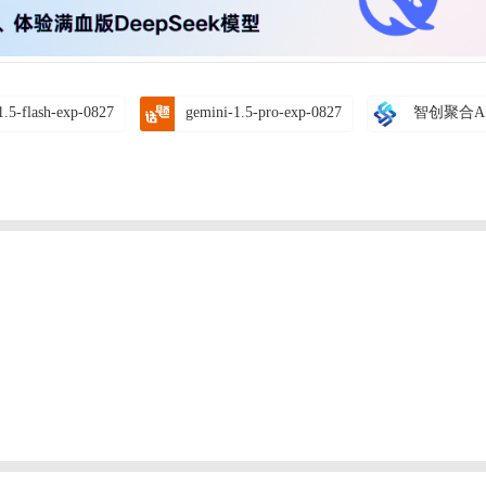
1.5-flash-exp-0827
gemini-1.5-pro-exp-0827
智创聚合A