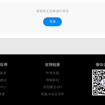
请登录之后再进行评论
登录
应用
友情链接
微信
版务
申请友链
建议
智狐联创
中心
智创聚合API
黑屋
智狐AI论文写作