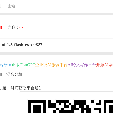
题
主站
81
内容：
67
-1.5-flash-exp-0827
rney绘画
正版ChatGPT
企业级AI微调平台
AI论文写作平台
开源AI
组、混合分组
，第一时间获取平台通知。