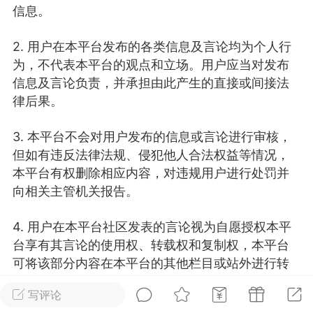
信息。
广州
#
智狐AI工作台
2. 用户在本平台发布的各类信息及言论均为个人行
1
21
为，不代表本平台的观点和立场。用户应当对发布
信息及言论负责，并承担由此产生的直接或间接法
律后果。
创聚合API
龙坤智创合作品牌
-26 00:53
电脑端
公开内容
3. 本平台不会对用户发布的信息或言论进行审核，
但如有违反法律法规、侵犯他人合法权益等情况，
者怎么接入Claude Opus 5 ？智创聚合
本平台有权删除相应内容，对违规用户进行处罚并
开放调用
向相关主管机关报告。
aude Opus 5 已在 Claude、Claude
Claude API，以及 Amazon Web
es、Google Cloud 和 Microsoft Foundry
4. 用户在本平台社区发表的言论视为自愿授权本平
台享有其言论的使用权、转载权和复制权，本平台
Claude Max 的新默认模型，并成为
可将该部分内容在本平台的其他栏目或站外进行转
de Pro 可选择的最强模型。
载和使用，同时不因此支付报酬或承担任何法律责
写评论
关注接入效率、调用成本和企业报销流程
任。