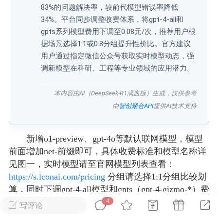
83%的问题解决率，较前代模型错误率降低
34%。平台同步调整收费体系，将gpt-4-all和
广州
#
智狐AI工作台
gpts系列模型费用下调至0.08元/次，推荐用户根
1
27
据场景选择1:1或0.8分组提升性价比。官方建议
用户通过指定微信公众号获取实时模型动态，强
调新模型在科研、工程等专业领域的应用潜力。
创聚合API
龙坤智创合作品牌
-26 00:53
电脑端
公开内容
本内容由AI（DeepSeek-R1满血版）生成，仅供参考
由
智创聚合API
提供AI技术支持
者怎么接入Claude Opus 5 ？智创聚合
开放调用
aude Opus 5 已在 Claude、Claude
新增o1-preview、gpt-4o等默认联网模型，模型
Claude API，以及 Amazon Web
前面增加net-前缀即可，具体收费标准和模型名称详
es、Google Cloud 和 Microsoft Foundry
见图一，实时模型请至官网模型列表查看：
https://s.lconai.com/pricing
分组请选择1:1分组比较划
Claude Max 的新默认模型，并成为
算，同时下调gpt-4-all模型和gpts（gpt-4-gizmo-*）费
de Pro 可选择的最强模型。
用，按次收费，低至0.08元/次，详见图二，建议选
4
写评论
关注接入效率、调用成本和企业报销流程
择0.8分组。