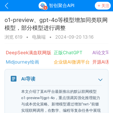
智创聚合API
关注
o1-preview、gpt-4o等模型增加同类联网
模型，部分模型进行调整
浏览 619
•
电脑端
•
2024-09-20 13:16
DeepSeek满血联网版
正版ChatGPT
AI论文写
Midjourney绘画
企业级AI微调平台
开源AI系
oujishouye]
AI导读
文业
本文介绍了某AI平台最新推出的默认联网模型
-29 10:10
电脑端
智狐AI工作台
o1-preview与gpt-4o，重点强调其强化推理能力
加中英翻译
与成本优化策略。新增模型通过增加"net-"前缀
实现联网调用，在数学、编程等复杂任务中展现
事想用上客户端...