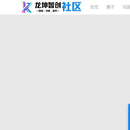
首页
圈子
话