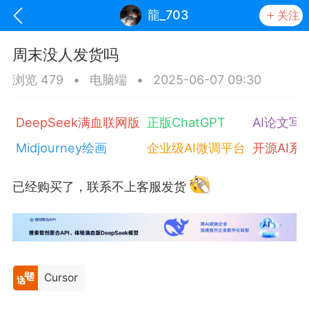
龍_703
关注
周末没人发货吗
浏览 479
•
电脑端
•
2025-06-07 09:30
DeepSeek满血联网版
正版ChatGPT
AI论文写
Midjourney绘画
企业级AI微调平台
开源AI系
已经购买了，联系不上客服发货
oujishouye]
文业
-29 10:10
电脑端
智狐AI工作台
Cursor
加中英翻译
事想用上客户端...