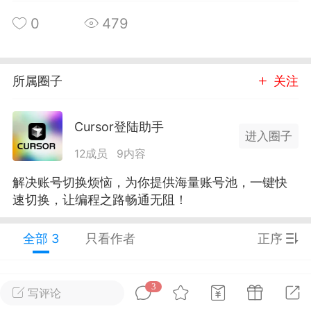
0
479
广州
#
智狐AI工作台
1
21
所属圈子
关注
创聚合API
龙坤智创合作品牌
Cursor登陆助手
-26 00:53
电脑端
公开内容
进入圈子
12成员
9内容
者怎么接入Claude Opus 5 ？智创聚合
开放调用
解决账号切换烦恼，为你提供海量账号池，一键快
aude Opus 5 已在 Claude、Claude
速切换，让编程之路畅通无阻！
Claude API，以及 Amazon Web
es、Google Cloud 和 Microsoft Foundry
全部 3
只看作者
正序
Claude Max 的新默认模型，并成为
de Pro 可选择的最强模型。
3
智创聚合API
龙坤智创合作品牌
写评论
0
关注接入效率、调用成本和企业报销流程
1年前
手机端
2楼