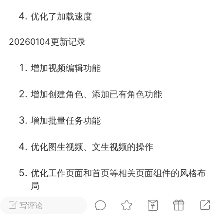
优化了加载速度
广州
#
智狐AI工作台
20260104更新记录
1
26
增加视频编辑功能
创聚合API
龙坤智创合作品牌
-26 00:53
电脑端
公开内容
增加创建角色、添加已有角色功能
者怎么接入Claude Opus 5 ？智创聚合
增加批量任务功能
开放调用
aude Opus 5 已在 Claude、Claude
Claude API，以及 Amazon Web
优化图生视频、文生视频的操作
es、Google Cloud 和 Microsoft Foundry
优化工作页面和首页等相关页面组件的风格布
Claude Max 的新默认模型，并成为
局
de Pro 可选择的最强模型。
写评论
关注接入效率、调用成本和企业报销流程
优化积分和令牌模式的切换操作