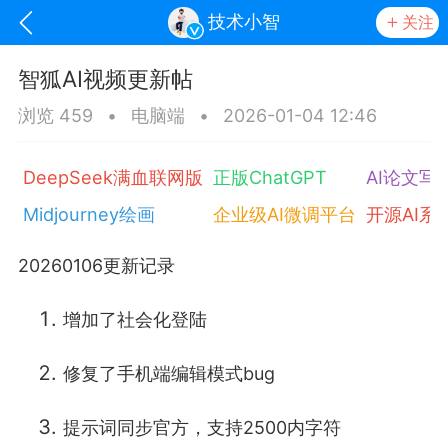
技术小智
关注
智狐AI视频更新帖
浏览 459
•
电脑端
•
2026-01-04 12:46
DeepSeek满血联网版
正版ChatGPT
AI论文写
Midjourney绘画
企业级AI微调平台
开源AI系
20260106更新记录
oujishouye]
增加了社会化登陆
文业
修复了手机端编辑模式bug
-29 10:10
电脑端
智狐AI工作台
加中英翻译
提示词同步官方，支持2500内字符
事想用上客户端...