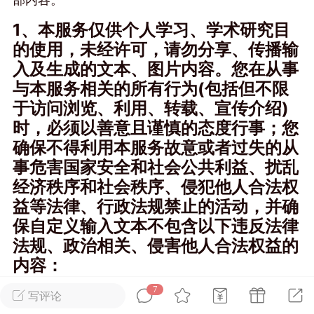
1、本服务仅供个人学习、学术研究目
广州
#
智狐AI工作台
的使用，未经许可，请勿分享、传播输
1
21
入及生成的文本、图片内容。您在从事
与本服务相关的所有行为(包括但不限
于访问浏览、利用、转载、宣传介绍)
创聚合API
龙坤智创合作品牌
时，必须以善意且谨慎的态度行事；您
-26 00:53
电脑端
公开内容
确保不得利用本服务
故意或者过失的
从
者怎么接入Claude Opus 5 ？智创聚合
事危害国家安全和社会公共利益、扰乱
开放调用
经济秩序和社会秩序、侵犯他人合法权
aude Opus 5 已在 Claude、Claude
益等法律、行政法规禁止的活动，并确
Claude API，以及 Amazon Web
保自定义输入文本不包含以下违反法律
es、Google Cloud 和 Microsoft Foundry
法规、政治相关、侵害他人合法权益的
Claude Max 的新默认模型，并成为
内容：
de Pro 可选择的最强模型。
7
写评论
关注接入效率、调用成本和企业报销流程