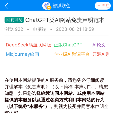
智狐联创
关注
ChatGPT类AI网站免责声明范本
浏览 922
•
电脑端
•
2023-08-21 18:59
DeepSeek满血联网版
正版ChatGPT
AI论文写
Midjourney绘画
企业级AI微调平台
开源AI系
oujishouye]
在使用本网站提供的AI服务前，请您务必仔细阅读
并理解本《免责声明》（以下简称“本声明”）。请您
文业
知悉，如果您选择
继续访问本网站、或使用本网站
-29 10:10
电脑端
智狐AI工作台
提供的本服务以及通过各类方式利用本网站的行为
加中英翻译
（以下统称“本服务”）
，则视为接受并同意本声明全
事想用上客户端...
部内容。