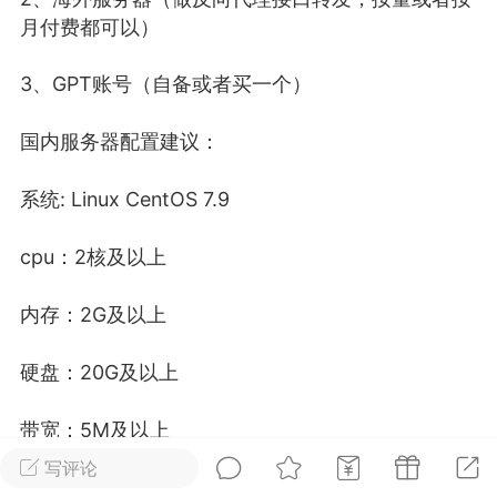
月付费都可以）
广州
#
智狐AI工作台
3、GPT账号（自备或者买一个）
1
21
国内服务器配置建议：
创聚合API
龙坤智创合作品牌
系统: Linux CentOS 7.9
-26 00:53
电脑端
公开内容
者怎么接入Claude Opus 5 ？智创聚合
cpu：2核及以上
开放调用
aude Opus 5 已在 Claude、Claude
内存：2G及以上
Claude API，以及 Amazon Web
es、Google Cloud 和 Microsoft Foundry
硬盘：20G及以上
Claude Max 的新默认模型，并成为
带宽：5M及以上
de Pro 可选择的最强模型。
写评论
关注接入效率、调用成本和企业报销流程
海外服务器配置（建议购买阿里云海外服务器）：