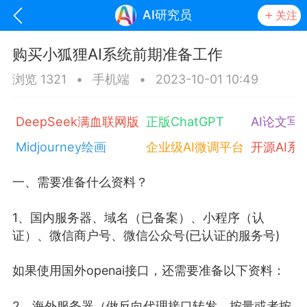
AI研究员
关注
购买小狐狸AI系统前期准备工作
浏览 1321
•
手机端
•
2023-10-01 10:49
DeepSeek满血联网版
正版ChatGPT
AI论文写
Midjourney绘画
企业级AI微调平台
开源AI系
一、需要准备什么资料？
oujishouye]
1、国内服务器、域名（已备案）、小程序（认
证）、微信商户号、微信公众号(已认证的服务号)
文业
-29 10:10
电脑端
智狐AI工作台
如果使用国外openai接口，还需要准备以下资料：
加中英翻译
事想用上客户端...
2、海外服务器（做反向代理接口转发，按量或者按