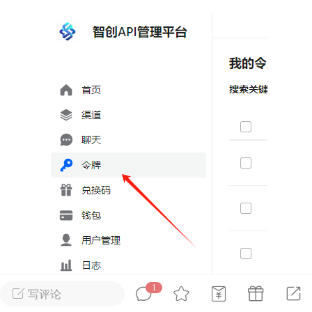
广州
#
智狐AI工作台
1
32
创聚合API
龙坤智创合作品牌
-26 00:53
电脑端
公开内容
者怎么接入Claude Opus 5 ？智创聚合
开放调用
aude Opus 5 已在 Claude、Claude
Claude API，以及 Amazon Web
es、Google Cloud 和 Microsoft Foundry
Claude Max 的新默认模型，并成为
de Pro 可选择的最强模型。
1
写评论
关注接入效率、调用成本和企业报销流程