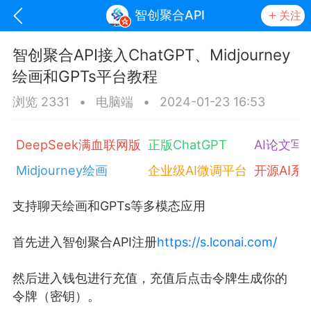
智创聚合API
关注
智创聚合API接入ChatGPT、Midjourney
绘画和GPTs平台教程
浏览 2331
•
电脑端
•
2024-01-23 16:53
DeepSeek满血联网版
正版ChatGPT
AI论文写
Midjourney绘画
企业级AI微调平台
开源AI系
oujishouye]
支持聊天绘画和GPTs等多模态应用
首先进入智创聚合API注册
https://s.lconai.com/
文业
-29 10:10
电脑端
智狐AI工作台
然后进入钱包进行充值，充值后点击令牌生成你的
加中英翻译
令牌（密钥）。
事想用上客户端...