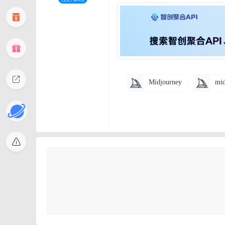
Midjourney
mid