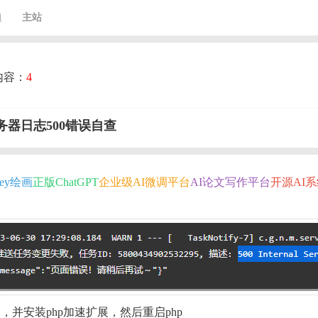
题
主站
内容：
4
转服务器日志500错误自查
rney绘画
正版ChatGPT
企业级AI微调平台
AI论文写作平台
开源AI
版本，并安装php加速扩展，然后重启php