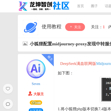
首页
圈子
话
使用教程
关注：
1
关注
小狐狸配置midjourney-proxy发现中
DeepSeek满血联网版
Midjou
如下图：
Seven
大版主
1.将小狐狸php版本切换7.4
社区铁粉