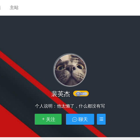
题
主站
裴英杰
个人说明：
他太懒了，什么都没有写
关注
聊天