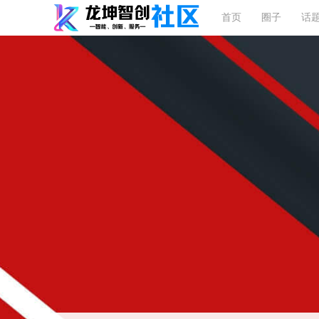
首页
圈子
话