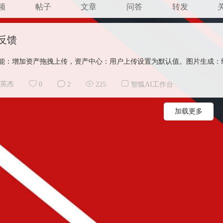
频
帖子
文章
问答
转发
反馈
能：增加资产拖拽上传，资产中心：用户上传设置为默认值。图片生成：结
英杰
0
2
225
智狐AI工作台
加载更多