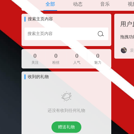
全部
动态
音乐
视
搜索主页内容
用户
拖拽功
裴
0
0
0
0
关注
粉丝
人气
魅力
收到的礼物
还没有收到任何礼物
赠送礼物