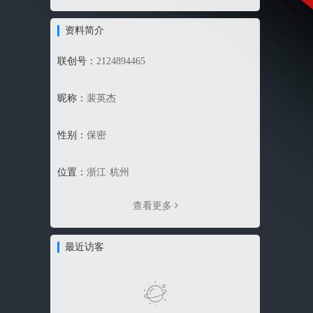
资料简介
联创号：
2124894465
昵称：
裴英杰
性别：
保密
位置：
浙江·杭州
查看更多
最近访客