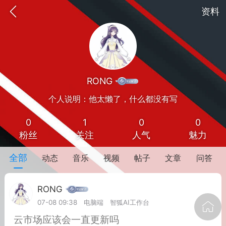
资料
RONG
个人说明：他太懒了，什么都没有写
0
1
0
0
粉丝
关注
人气
魅力
oujishouye]
全部
动态
音乐
视频
帖子
文章
问答
文业
RONG
-29 10:10
电脑端
智狐AI工作台
07-08 09:38
电脑端
智狐AI工作台
加中英翻译
​云市场应该会一直更新吗
事想用上客户端...