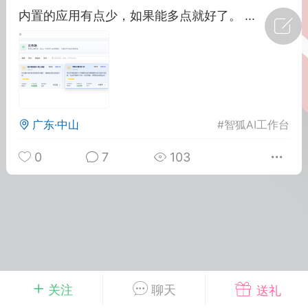
内置的应用有点少，如果能多点就好了。 ...
广州
#
智狐AI工作台
1
22
创聚合API
龙坤智创合作品牌
广东·中山
#
智狐AI工作台
-26 00:53
电脑端
公开内容
者怎么接入Claude Opus 5 ？智创聚合
0
7
103
开放调用
aude Opus 5 已在 Claude、Claude
Claude API，以及 Amazon Web
es、Google Cloud 和 Microsoft Foundry
Claude Max 的新默认模型，并成为
de Pro 可选择的最强模型。
关注
聊天
送礼
关注接入效率、调用成本和企业报销流程