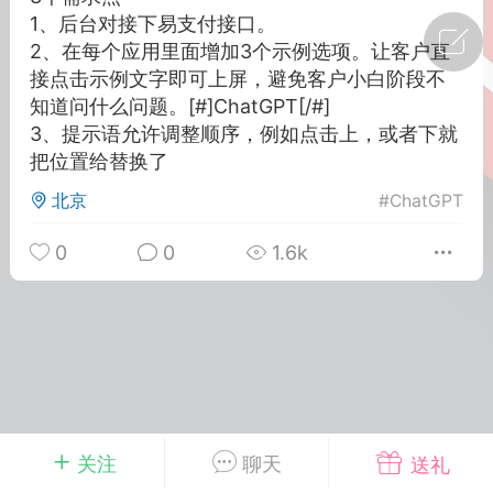
1、后台对接下易支付接口。
广州
#
智狐AI工作台
2、在每个应用里面增加3个示例选项。让客户直
接点击示例文字即可上屏，避免客户小白阶段不
1
22
知道问什么问题。[#]ChatGPT[/#]
3、提示语允许调整顺序，例如点击上，或者下就
把位置给替换了
创聚合API
龙坤智创合作品牌
-26 00:53
电脑端
公开内容
北京
#
ChatGPT
者怎么接入Claude Opus 5 ？智创聚合
0
0
1.6k
开放调用
aude Opus 5 已在 Claude、Claude
Claude API，以及 Amazon Web
es、Google Cloud 和 Microsoft Foundry
Claude Max 的新默认模型，并成为
de Pro 可选择的最强模型。
关注
聊天
送礼
关注接入效率、调用成本和企业报销流程