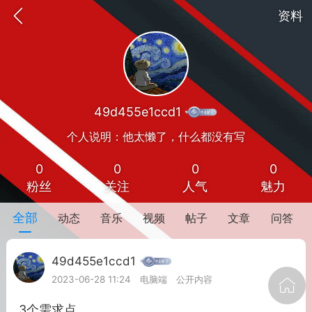
资料
49d455e1ccd1
个人说明：他太懒了，什么都没有写
0
0
0
0
粉丝
关注
人气
魅力
oujishouye]
全部
动态
音乐
视频
帖子
文章
问答
文业
49d455e1ccd1
-29 10:10
电脑端
智狐AI工作台
2023-06-28 11:24
电脑端
公开内容
加中英翻译
事想用上客户端...
3个需求点