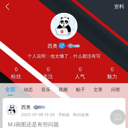
资料
西奥
个人说明：他太懒了，什么都没有写
0
0
0
0
粉丝
关注
人气
魅力
oujishouye]
全部
动态
音乐
视频
帖子
文章
问答
文业
西奥
-29 10:10
电脑端
智狐AI工作台
2023-07-09 13:39
手机端
BUG反馈
加中英翻译
MJ画图还是有些问题
事想用上客户端...