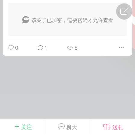
广州
#
智狐AI工作台
该圈子已加密，需要密码才允许查看
1
23
创聚合API
龙坤智创合作品牌
0
1
8
-26 00:53
电脑端
公开内容
者怎么接入Claude Opus 5 ？智创聚合
开放调用
aude Opus 5 已在 Claude、Claude
Claude API，以及 Amazon Web
es、Google Cloud 和 Microsoft Foundry
Claude Max 的新默认模型，并成为
de Pro 可选择的最强模型。
关注
聊天
送礼
关注接入效率、调用成本和企业报销流程