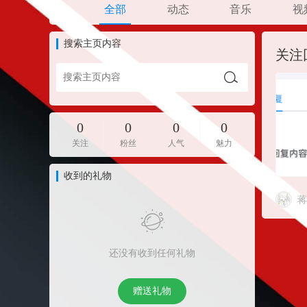
全部
动态
音乐
视
搜索主页内容
关注
0
0
0
0
关注
粉丝
人气
魅力
收到的礼物
蒋
还没有收到任何礼物
赠送礼物