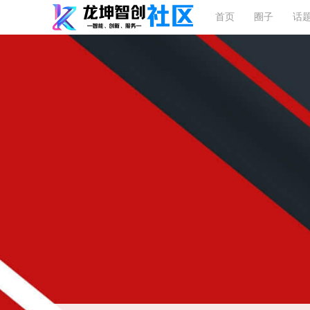
首页
圈子
话