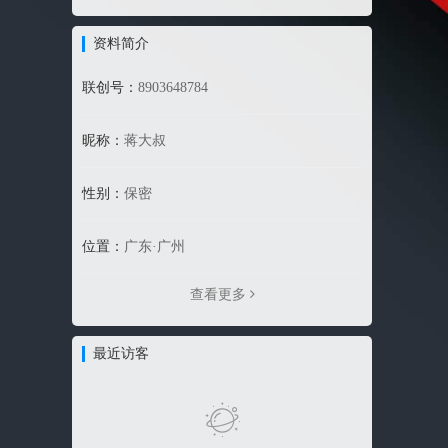
资料简介
联创号：
8903648784
昵称：
蒋大叔
性别：
保密
位置：
广东·广州
查看更多
最近访客