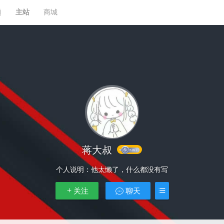
题
主站
商城
蒋大叔
个人说明：
他太懒了，什么都没有写
关注
聊天