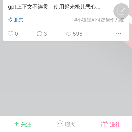
gpt上下文不连贯，使用起来极其恶心...
广州
#
智狐AI工作台
北京
#
小狐狸AI付费创作系统
1
21
0
3
595
创聚合API
龙坤智创合作品牌
-26 00:53
电脑端
公开内容
者怎么接入Claude Opus 5 ？智创聚合
开放调用
aude Opus 5 已在 Claude、Claude
Claude API，以及 Amazon Web
es、Google Cloud 和 Microsoft Foundry
Claude Max 的新默认模型，并成为
de Pro 可选择的最强模型。
关注
聊天
送礼
关注接入效率、调用成本和企业报销流程