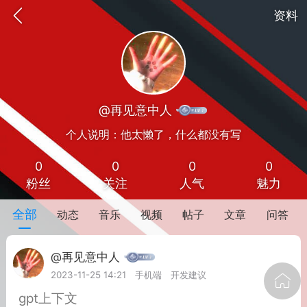
资料
@再见意中人
个人说明：他太懒了，什么都没有写
0
0
0
0
粉丝
关注
人气
魅力
oujishouye]
全部
动态
音乐
视频
帖子
文章
问答
文业
@再见意中人
-29 10:10
电脑端
智狐AI工作台
2023-11-25 14:21
手机端
开发建议
加中英翻译
gpt上下文
事想用上客户端...