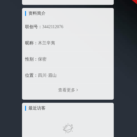
资料简介
联创号：
3442112076
昵称：
木兰辛夷
性别：
保密
位置：
四川·眉山
查看更多
最近访客