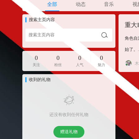
全部
动态
音乐
视
搜索主页内容
重大
角色自
始了。..
0
0
0
0
木
关注
粉丝
人气
魅力
收到的礼物
还没有收到任何礼物
赠送礼物