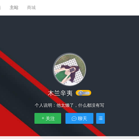
题
主站
商城
木兰辛夷
个人说明：
他太懒了，什么都没有写
关注
聊天