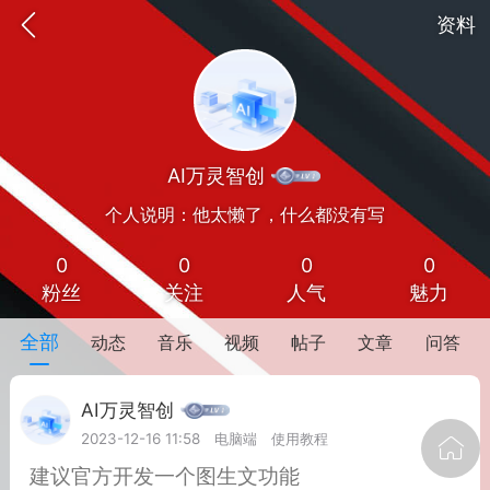
资料
AI万灵智创
个人说明：他太懒了，什么都没有写
0
0
0
0
粉丝
关注
人气
魅力
oujishouye]
全部
动态
音乐
视频
帖子
文章
问答
文业
AI万灵智创
-29 10:10
电脑端
智狐AI工作台
2023-12-16 11:58
电脑端
使用教程
加中英翻译
建议官方开发一个图生文功能
事想用上客户端...