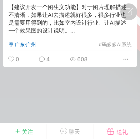
【建议开发一个图生文功能】对于图片理解描述
广州
#
智狐AI工作台
不清晰，如果让AI去描述就好很多，很多行业也
是需要用得到的，比如室内设计行业。让AI描述
1
27
一个效果图的设计说明。...
广东·广州
#
码多多AI系统
创聚合API
龙坤智创合作品牌
-26 00:53
电脑端
公开内容
0
4
608
者怎么接入Claude Opus 5 ？智创聚合
开放调用
aude Opus 5 已在 Claude、Claude
Claude API，以及 Amazon Web
es、Google Cloud 和 Microsoft Foundry
Claude Max 的新默认模型，并成为
de Pro 可选择的最强模型。
关注
聊天
送礼
关注接入效率、调用成本和企业报销流程