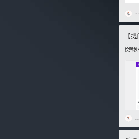
cc
【提
按照教
cc