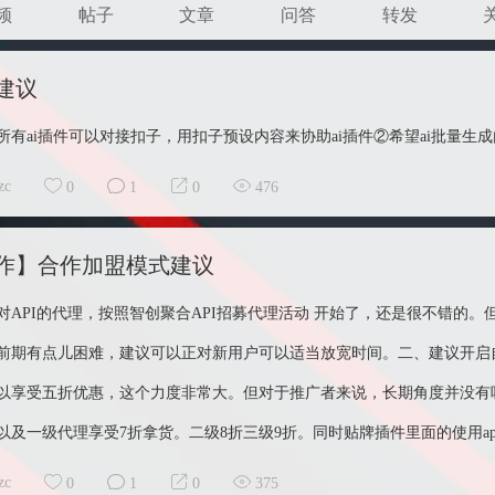
频
帖子
文章
问答
转发
建议
所有ai插件可以对接扣子，用扣子预设内容来协助ai插件②希望ai批量生成
zc
0
1
0
476
作】合作加盟模式建议
对API的代理，按照智创聚合API招募代理活动 开始了，还是很不错的。
前期有点儿困难，建议可以正对新用户可以适当放宽时间。二、建议开启自家
以享受五折优惠，这个力度非常大。但对于推广者来说，长期角度并没有
以及一级代理享受7折拿货。二级8折三级9折。同时贴牌插件里面的使用api
zc
0
1
0
375