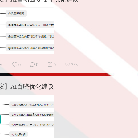
zc
0
0
0
353
议】AI百晓优化建议