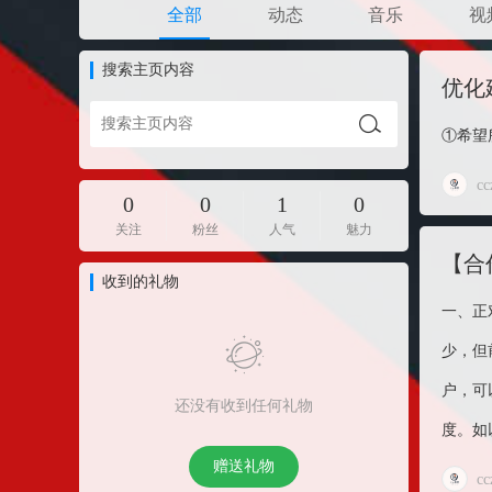
全部
动态
音乐
视
搜索主页内容
优化
①希望
cc
0
0
1
0
关注
粉丝
人气
魅力
【合
收到的礼物
一、正
少，但
户，可
还没有收到任何礼物
度。如
赠送礼物
cc