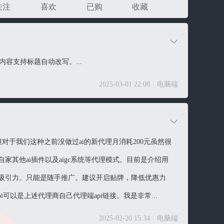
关注
喜欢
已购
收藏
内容支持标题自动改写。...
2025-03-01 22:08
电脑端
但对于我们这种之前没做过ai的新代理月消耗200元虽然很
其他ai插件以及aigc系统等代理模式。目前是介绍用
吸引力。只能是随手推广。建议开启贴牌，降低优惠力
可以是上述代理商自己代理端api链接。我是非常...
2025-02-20 15:34
电脑端