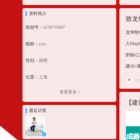
资料简介
致龙
联创号：
4239719407
龙坤智
入De
昵称：
cczc
的核心
性别：
保密
建AI
位置：
上海
cc
查看更多
【建
最近访客
技术小智