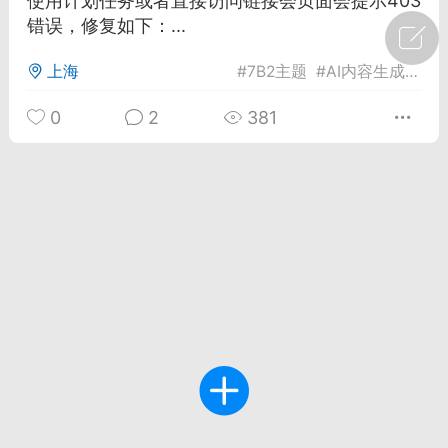
使用计划任务或者直接访问链接会页面会提示403
错误，修复如下：...
广州
#
智狐AI工作台
上海
#
7B2主题
#
AI内容生成器
#
1
22
0
2
381
创聚合API
龙坤智创合作品牌
-26 00:53
电脑端
公开内容
者怎么接入Claude Opus 5 ？智创聚合
开放调用
aude Opus 5 已在 Claude、Claude
Claude API，以及 Amazon Web
es、Google Cloud 和 Microsoft Foundry
Claude Max 的新默认模型，并成为
de Pro 可选择的最强模型。
关注接入效率、调用成本和企业报销流程