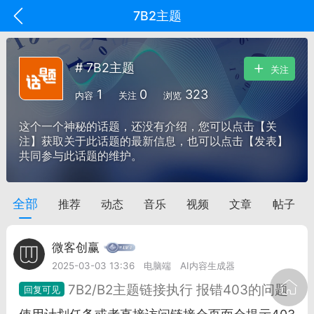
7B2主题
# 7B2主题
关注
1
0
323
内容
关注
浏览
这个一个神秘的话题，还没有介绍，您可以点击【关
注】获取关于此话题的最新信息，也可以点击【发表】
共同参与此话题的维护。
全部
推荐
动态
音乐
视频
文章
帖子
oujishouye]
文业
微客创赢
-29 10:10
电脑端
智狐AI工作台
2025-03-03 13:36
电脑端
AI内容生成器
加中英翻译
7B2/B2主题链接执行 报错403的问题
事想用上客户端...