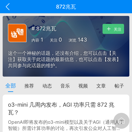
872兆瓦
# 872兆瓦
关注
1
0
143
内容
关注
浏览
这个一个神秘的话题，还没有介绍，您可以点击【关
注】获取关于此话题的最新信息，也可以点击【发表】
共同参与此话题的维护。
全部
推荐
动态
音乐
视频
文章
帖子
oujishouye]
文业
o3-mini 几周内发布，AGI 功率只需 872 兆
-29 10:10
电脑端
智狐AI工作台
瓦？
加中英翻译
OpenAI即将发布的o3-mini模型以及关于AGI（通用人工
智能）所需计算功率的讨论，再次引发公众对人工智...
事想用上客户端...