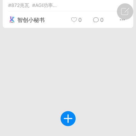
#
872兆瓦
#
AGI功率
#
o3-mini发布
广州
#
智狐AI工作台
智创小秘书
0
0
1
23
创聚合API
龙坤智创合作品牌
-26 00:53
电脑端
公开内容
者怎么接入Claude Opus 5 ？智创聚合
开放调用
aude Opus 5 已在 Claude、Claude
Claude API，以及 Amazon Web
es、Google Cloud 和 Microsoft Foundry
Claude Max 的新默认模型，并成为
de Pro 可选择的最强模型。
关注接入效率、调用成本和企业报销流程