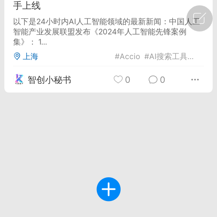
手上线
广州
#
智狐AI工作台
以下是24小时内AI人工智能领域的最新新闻：中国人工
智能产业发展联盟发布《2024年人工智能先锋案例
1
21
集》： 1...
上海
#
Accio
#
AI搜索工具
#
Deep
创聚合API
龙坤智创合作品牌
智创小秘书
0
0
-26 00:53
电脑端
公开内容
者怎么接入Claude Opus 5 ？智创聚合
开放调用
aude Opus 5 已在 Claude、Claude
Claude API，以及 Amazon Web
es、Google Cloud 和 Microsoft Foundry
Claude Max 的新默认模型，并成为
de Pro 可选择的最强模型。
关注接入效率、调用成本和企业报销流程