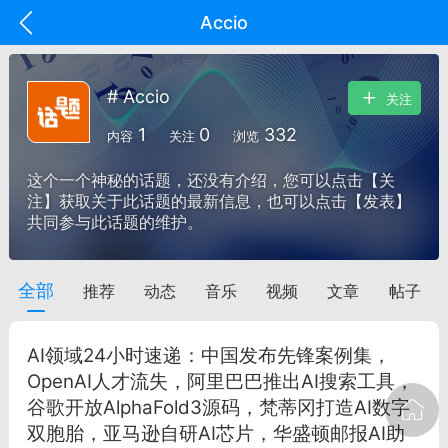
Accio
# Accio
关注
1
0
332
内容
关注
浏览
这个一个神秘的话题，还没有介绍，您可以点击【关
注】获取关于此话题的最新信息，也可以点击【发表】
共同参与此话题的维护。
全部
推荐
动态
音乐
视频
文章
帖子
oujishouye]
文业
AI领域24小时速递：中国发布先锋案例集，
-29 10:10
电脑端
智狐AI工作台
OpenAI人才流失，阿里巴巴推出AI搜索工具，
谷歌开放AlphaFold3源码，梵蒂冈打造AI数字
加中英翻译
双胞胎，亚马逊自研AI芯片，华盛顿邮报AI助
事想用上客户端...