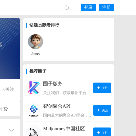
登录
注册
话题贡献者排行
点
James
推荐圈子
圈子版务
关注
0
关注
关注我们，获取最新平台动态。
智创聚合API
付费
关注
国内最大的聚合API平台，支持OpenAI、阿里、智谱、360、讯飞、百度等国内外大语言模型。https://s.lconai.com/
Midjourney中国社区
关注