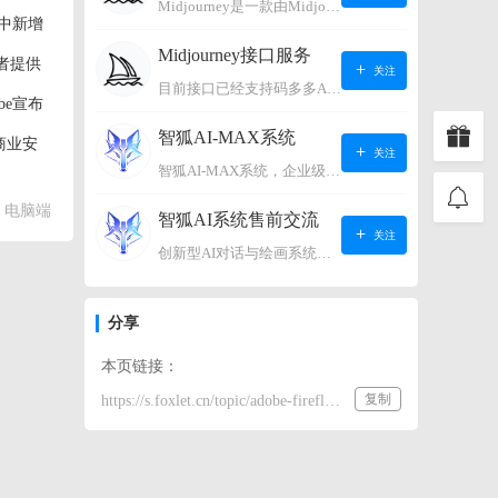
Midjourney是一款由Midjourney有限公司开发的数字艺术工具软件，具有生成虚拟世界的强大能力，可根据用户输入的文字或语音在虚拟世界中生成对应场景，使用户能够探索和创造自己的数字艺术作品。
p中新增
Midjourney接口服务
者提供
关注
目前接口已经支持码多多AI系统、小狐狸AI系统，如需其它接口请联系微信客服：lonconst
be宣布
智狐AI-MAX系统
商业安
关注
智狐AI-MAX系统，企业级AI知识库，可以进行AI对话、AI应用，拥有强大的第三方对接能力。适用企业智能客服、企业智能文档、专家顾问助理等多种企业级商业场景，具有较大的商业使用价值。 如需购买请联系客服微信：lonconst
电脑端
智狐AI系统售前交流
关注
创新型AI对话与绘画系统（非官方） 如需购买请联系微信客服：lonconst
分享
本页链接：
复制
https://s.foxlet.cn/topic/adobe-firefly-ai