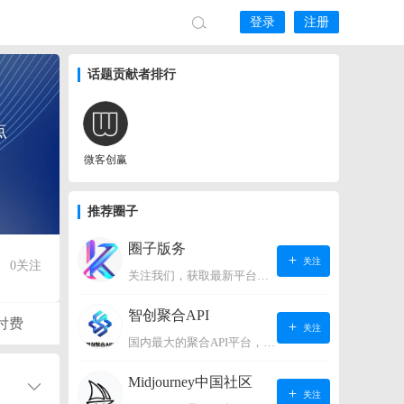
登录
注册
话题贡献者排行
点
微客创赢
推荐圈子
圈子版务
关注
0
关注
关注我们，获取最新平台动态。
智创聚合API
付费
关注
国内最大的聚合API平台，支持OpenAI、阿里、智谱、360、讯飞、百度等国内外大语言模型。https://s.lconai.com/
Midjourney中国社区
关注