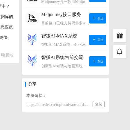
Midjourney是一款由Midjourney有限公司开发的数字艺术工具软件，具有生成虚拟世界的强大能力，可根据用户输入的文字或语音在虚拟世界中生成对应场景，使用户能够探索和创造自己的数字艺术作品。
库中？
Midjourney接口服务
数据库的
关注
目前接口已经支持码多多AI系统、小狐狸AI系统，如需其它接口请联系微信客服：lonconst
。您应该
智狐AI-MAX系统
更快、
关注
智狐AI-MAX系统，企业级AI知识库，可以进行AI对话、AI应用，拥有强大的第三方对接能力。适用企业智能客服、企业智能文档、专家顾问助理等多种企业级商业场景，具有较大的商业使用价值。 如需购买请联系客服微信：lonconst
电脑端
智狐AI系统售前交流
关注
创新型AI对话与绘画系统（非官方） 如需购买请联系微信客服：lonconst
分享
本页链接：
复制
https://s.foxlet.cn/topic/advanced-database-cleaner-pro