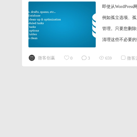
即使从WordPr
例如孤立选项、孤立
管理。只要您删除
清理这些不必要的
更小。详情参考：https://
微客创赢
0
3
659
微客