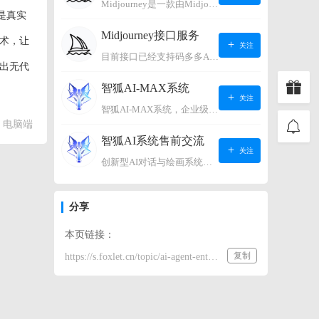
Midjourney是一款由Midjourney有限公司开发的数字艺术工具软件，具有生成虚拟世界的强大能力，可根据用户输入的文字或语音在虚拟世界中生成对应场景，使用户能够探索和创造自己的数字艺术作品。
是真实
Midjourney接口服务
技术，让
关注
目前接口已经支持码多多AI系统、小狐狸AI系统，如需其它接口请联系微信客服：lonconst
推出无代
智狐AI-MAX系统
关注
智狐AI-MAX系统，企业级AI知识库，可以进行AI对话、AI应用，拥有强大的第三方对接能力。适用企业智能客服、企业智能文档、专家顾问助理等多种企业级商业场景，具有较大的商业使用价值。 如需购买请联系客服微信：lonconst
电脑端
智狐AI系统售前交流
关注
创新型AI对话与绘画系统（非官方） 如需购买请联系微信客服：lonconst
分享
本页链接：
复制
https://s.foxlet.cn/topic/ai-agent-enterprise-application