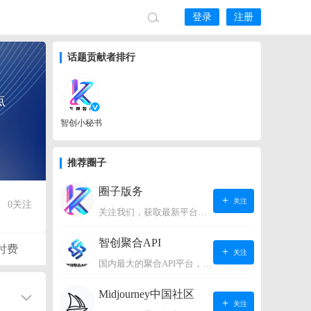
登录
注册
话题贡献者排行
点
智创小秘书
推荐圈子
圈子版务
关注
0
关注
关注我们，获取最新平台动态。
智创聚合API
付费
关注
国内最大的聚合API平台，支持OpenAI、阿里、智谱、360、讯飞、百度等国内外大语言模型。https://s.lconai.com/
Midjourney中国社区
关注