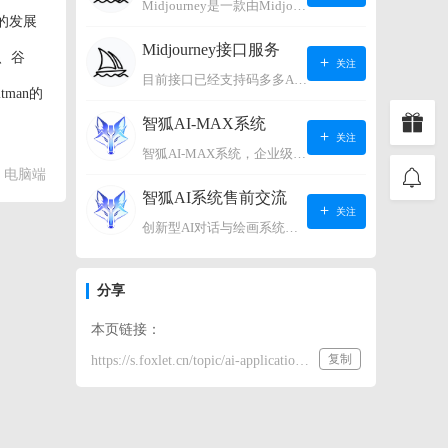
Midjourney是一款由Midjourney有限公司开发的数字艺术工具软件，具有生成虚拟世界的强大能力，可根据用户输入的文字或语音在虚拟世界中生成对应场景，使用户能够探索和创造自己的数字艺术作品。
的发展
Midjourney接口服务
I、谷
关注
目前接口已经支持码多多AI系统、小狐狸AI系统，如需其它接口请联系微信客服：lonconst
man的
智狐AI-MAX系统
关注
智狐AI-MAX系统，企业级AI知识库，可以进行AI对话、AI应用，拥有强大的第三方对接能力。适用企业智能客服、企业智能文档、专家顾问助理等多种企业级商业场景，具有较大的商业使用价值。 如需购买请联系客服微信：lonconst
电脑端
智狐AI系统售前交流
关注
创新型AI对话与绘画系统（非官方） 如需购买请联系微信客服：lonconst
分享
本页链接：
复制
https://s.foxlet.cn/topic/ai-application-security