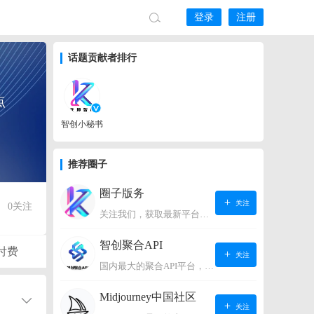
登录
注册
话题贡献者排行
点
智创小秘书
推荐圈子
圈子版务
关注
0
关注
关注我们，获取最新平台动态。
智创聚合API
付费
关注
国内最大的聚合API平台，支持OpenAI、阿里、智谱、360、讯飞、百度等国内外大语言模型。https://s.lconai.com/
Midjourney中国社区
关注