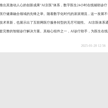
推出其激动人心的创新成果“AI京医”体系，数字医生24小时在线辅助诊疗
医疗健康融合领域的先锋之举。随着数字化时代的滚滚潮流，这一发展不
技术革新，也展示出了互联网医疗服务转型的无尽可能性。 AI京医体系
套完整的智能诊疗解决方案。其核心组件之一，AI诊疗助手，为医生在线
，从诊前的分诊，病史收集，到诊中的病情判断和个性化治疗方案推荐，
2025-01-20 12:56
药提醒，构成了一个无缝衔接的医疗服务过程...