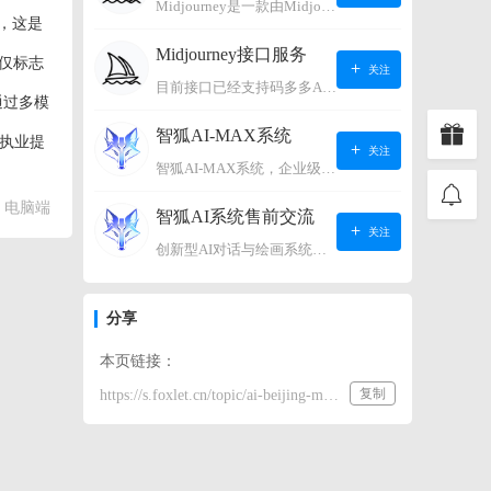
Midjourney是一款由Midjourney有限公司开发的数字艺术工具软件，具有生成虚拟世界的强大能力，可根据用户输入的文字或语音在虚拟世界中生成对应场景，使用户能够探索和创造自己的数字艺术作品。
，这是
Midjourney接口服务
仅标志
关注
目前接口已经支持码多多AI系统、小狐狸AI系统，如需其它接口请联系微信客服：lonconst
通过多模
智狐AI-MAX系统
执业提
关注
智狐AI-MAX系统，企业级AI知识库，可以进行AI对话、AI应用，拥有强大的第三方对接能力。适用企业智能客服、企业智能文档、专家顾问助理等多种企业级商业场景，具有较大的商业使用价值。 如需购买请联系客服微信：lonconst
再到诊
电脑端
智狐AI系统售前交流
关注
创新型AI对话与绘画系统（非官方） 如需购买请联系微信客服：lonconst
分享
本页链接：
复制
https://s.foxlet.cn/topic/ai-beijing-medical