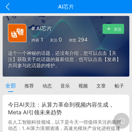
AI芯片
# AI芯片
关注
1
0
294
内容
关注
浏览
这个一个神秘的话题，还没有介绍，您可以点击【关
注】获取关于此话题的最新信息，也可以点击【发表】
共同参与此话题的维护。
全部
推荐
动态
音乐
视频
文章
帖子
oujishouye]
文业
今日AI关注：从算力革命到视频内容生成，
-29 10:10
电脑端
智狐AI工作台
Meta AI引领未来趋势
加中英翻译
在人工智能科技领域，以下是今天一些值得关注的新闻
动态：1. AI算力浪潮汹涌，高速光模块产业化进程提速
事想用上客户端...