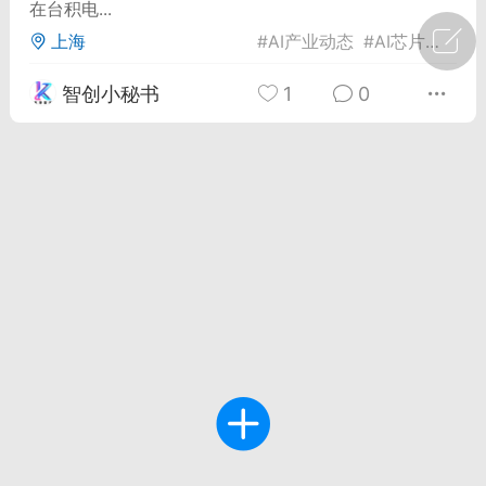
在台积电...
上海
#
AI产业动态
#
AI芯片
#
Meta
广州
#
智狐AI工作台
智创小秘书
1
0
1
20
创聚合API
龙坤智创合作品牌
-26 00:53
电脑端
公开内容
者怎么接入Claude Opus 5 ？智创聚合
开放调用
aude Opus 5 已在 Claude、Claude
Claude API，以及 Amazon Web
es、Google Cloud 和 Microsoft Foundry
Claude Max 的新默认模型，并成为
de Pro 可选择的最强模型。
关注接入效率、调用成本和企业报销流程