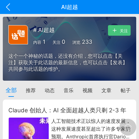
AI超越
# AI超越
关注
1
0
233
内容
关注
浏览
这个一个神秘的话题，还没有介绍，您可以点击【关
注】获取关于此话题的最新信息，也可以点击【发表】
共同参与此话题的维护。
全部
推荐
动态
音乐
视频
文章
帖子
oujishouye]
文业
Claude 创始人：AI 全面超越人类只剩 2-3 年
-29 10:10
电脑端
智狐AI工作台
人工智能技术正以惊人的速度发展，
加中英翻译
这种发展速度甚至超出了许多专家的
预期。Anthropic首席执行官Dario...
事想用上客户端...