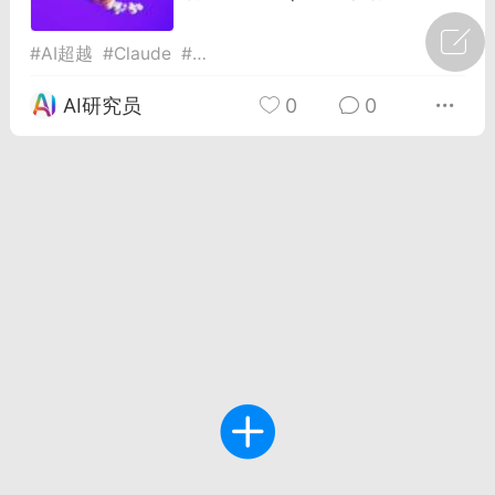
广州
#
智狐AI工作台
#
AI超越
#
Claude
#
人类未来
1
32
AI研究员
0
0
创聚合API
龙坤智创合作品牌
-26 00:53
电脑端
公开内容
者怎么接入Claude Opus 5 ？智创聚合
开放调用
aude Opus 5 已在 Claude、Claude
Claude API，以及 Amazon Web
es、Google Cloud 和 Microsoft Foundry
Claude Max 的新默认模型，并成为
de Pro 可选择的最强模型。
关注接入效率、调用成本和企业报销流程