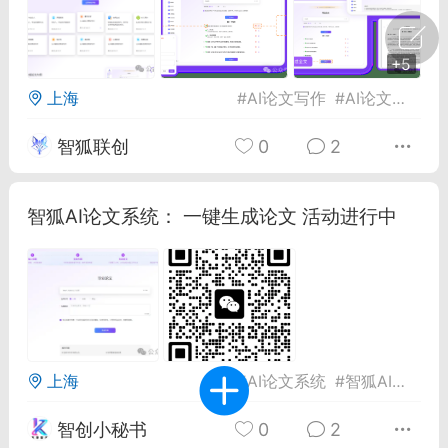
广州
#
智狐AI工作台
+5
1
23
上海
#
AI论文写作
#
AI论文系统
#
智狐联创
0
2
创聚合API
龙坤智创合作品牌
-26 00:53
电脑端
公开内容
智狐AI论文系统： 一键生成论文 活动进行中
者怎么接入Claude Opus 5 ？智创聚合
开放调用
aude Opus 5 已在 Claude、Claude
Claude API，以及 Amazon Web
es、Google Cloud 和 Microsoft Foundry
Claude Max 的新默认模型，并成为
上海
#
AI论文系统
#
智狐AI
#
论文
de Pro 可选择的最强模型。
关注接入效率、调用成本和企业报销流程
智创小秘书
0
2