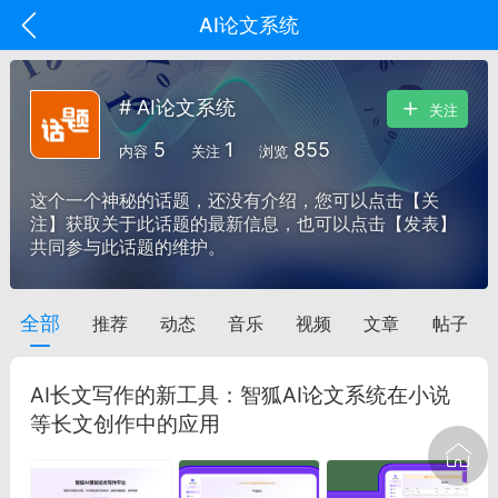
AI论文系统
# AI论文系统
关注
5
1
855
内容
关注
浏览
这个一个神秘的话题，还没有介绍，您可以点击【关
注】获取关于此话题的最新信息，也可以点击【发表】
共同参与此话题的维护。
全部
推荐
动态
音乐
视频
文章
帖子
oujishouye]
文业
AI长文写作的新工具：智狐AI论文系统在小说
-29 10:10
电脑端
智狐AI工作台
等长文创作中的应用
加中英翻译
事想用上客户端...