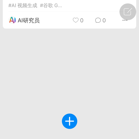
#
AI 视频生成
#
谷歌 Gemini
广州
#
智狐AI工作台
AI研究员
0
0
1
27
创聚合API
龙坤智创合作品牌
-26 00:53
电脑端
公开内容
者怎么接入Claude Opus 5 ？智创聚合
开放调用
aude Opus 5 已在 Claude、Claude
Claude API，以及 Amazon Web
es、Google Cloud 和 Microsoft Foundry
Claude Max 的新默认模型，并成为
de Pro 可选择的最强模型。
关注接入效率、调用成本和企业报销流程