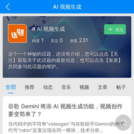
AI 视频生成
# AI 视频生成
关注
1
0
231
内容
关注
浏览
这个一个神秘的话题，还没有介绍，您可以点击【关
注】获取关于此话题的最新信息，也可以点击【发表】
共同参与此话题的维护。
全部
推荐
动态
音乐
视频
文章
帖子
oujishouye]
文业
谷歌 Gemini 将添 AI 视频生成功能，视频创作
-29 10:10
电脑端
智狐AI工作台
要变简单了？
加中英翻译
当代码中的字符串"videogen"与谷歌助手Gemini的内部
代号"robin"反复出现在同一模块，技术分析...
事想用上客户端...