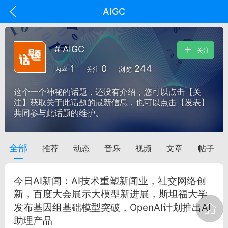
AIGC
# AIGC
关注
1
0
244
内容
关注
浏览
这个一个神秘的话题，还没有介绍，您可以点击【关
注】获取关于此话题的最新信息，也可以点击【发表】
共同参与此话题的维护。
全部
推荐
动态
音乐
视频
文章
帖子
oujishouye]
文业
今日AI新闻：AI技术重塑新闻业，社交网络创
-29 10:10
电脑端
智狐AI工作台
新，百度大会展示大模型新进展，斯坦福大学
发布基因组基础模型突破，OpenAI计划推出AI
加中英翻译
助理产品
事想用上客户端...