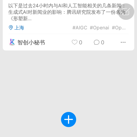
以下是过去24小时内与AI和人工智能相关的几条新闻：
生成式AI对新闻业的影响：腾讯研究院发布了一份名为
广州
#
智狐AI工作台
《形塑新...
1
21
上海
#
AIGC
#
Openai
#
Operator
智创小秘书
0
0
创聚合API
龙坤智创合作品牌
-26 00:53
电脑端
公开内容
者怎么接入Claude Opus 5 ？智创聚合
开放调用
aude Opus 5 已在 Claude、Claude
Claude API，以及 Amazon Web
es、Google Cloud 和 Microsoft Foundry
Claude Max 的新默认模型，并成为
de Pro 可选择的最强模型。
关注接入效率、调用成本和企业报销流程