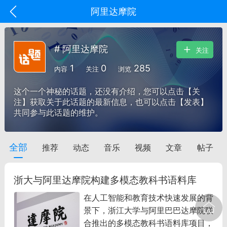
阿里达摩院
# 阿里达摩院
关注
1
0
285
内容
关注
浏览
这个一个神秘的话题，还没有介绍，您可以点击【关
注】获取关于此话题的最新信息，也可以点击【发表】
共同参与此话题的维护。
全部
推荐
动态
音乐
视频
文章
帖子
oujishouye]
文业
浙大与阿里达摩院构建多模态教科书语料库
-29 10:10
电脑端
智狐AI工作台
在人工智能和教育技术快速发展的背
加中英翻译
景下，浙江大学与阿里巴巴达摩院联
合推出的多模态教科书语料库项目，
事想用上客户端...