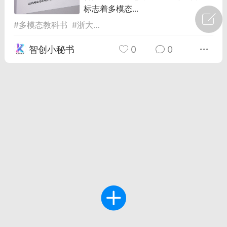
标志着多模态...
广州
#
智狐AI工作台
#
多模态教科书
#
浙大
#
阿里达摩院
1
22
智创小秘书
0
0
创聚合API
龙坤智创合作品牌
-26 00:53
电脑端
公开内容
者怎么接入Claude Opus 5 ？智创聚合
开放调用
aude Opus 5 已在 Claude、Claude
Claude API，以及 Amazon Web
es、Google Cloud 和 Microsoft Foundry
Claude Max 的新默认模型，并成为
de Pro 可选择的最强模型。
关注接入效率、调用成本和企业报销流程