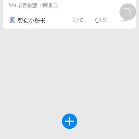
#
AI 语言模型
#
阿里云
广州
#
智狐AI工作台
智创小秘书
0
0
1
21
创聚合API
龙坤智创合作品牌
-26 00:53
电脑端
公开内容
者怎么接入Claude Opus 5 ？智创聚合
开放调用
aude Opus 5 已在 Claude、Claude
Claude API，以及 Amazon Web
es、Google Cloud 和 Microsoft Foundry
Claude Max 的新默认模型，并成为
de Pro 可选择的最强模型。
关注接入效率、调用成本和企业报销流程