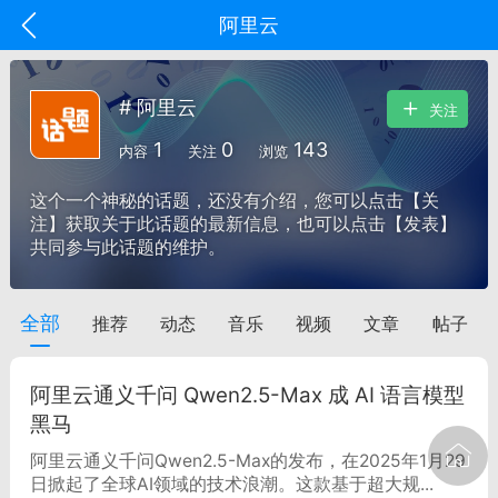
阿里云
# 阿里云
关注
1
0
143
内容
关注
浏览
这个一个神秘的话题，还没有介绍，您可以点击【关
注】获取关于此话题的最新信息，也可以点击【发表】
共同参与此话题的维护。
全部
推荐
动态
音乐
视频
文章
帖子
oujishouye]
文业
阿里云通义千问 Qwen2.5-Max 成 AI 语言模型
-29 10:10
电脑端
智狐AI工作台
黑马
加中英翻译
阿里云通义千问Qwen2.5-Max的发布，在2025年1月29
日掀起了全球AI领域的技术浪潮。这款基于超大规...
事想用上客户端...