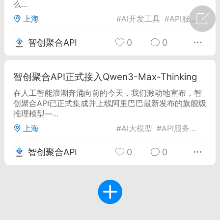
么...
上海
#
AI开发工具
#
API服务
#
大
广州
#
智狐AI工作台
智创聚合API
0
0
1
22
创聚合API
智创聚合API正式接入Qwen3-Max-Thinking
龙坤智创合作品牌
-26 00:53
电脑端
公开内容
在人工智能浪潮奔涌向前的今天，我们激动地宣布，智
创聚合API已正式集成并上线阿里巴巴最新发布的旗舰级
者怎么接入Claude Opus 5 ？智创聚合
推理模型—...
开放调用
上海
#
AI大模型
#
API服务
#
Qwen
aude Opus 5 已在 Claude、Claude
Claude API，以及 Amazon Web
智创聚合API
0
0
es、Google Cloud 和 Microsoft Foundry
Claude Max 的新默认模型，并成为
de Pro 可选择的最强模型。
关注接入效率、调用成本和企业报销流程