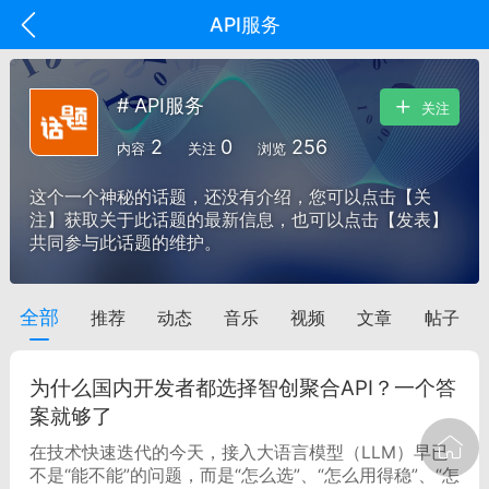
API服务
# API服务
关注
2
0
256
内容
关注
浏览
这个一个神秘的话题，还没有介绍，您可以点击【关
注】获取关于此话题的最新信息，也可以点击【发表】
共同参与此话题的维护。
全部
推荐
动态
音乐
视频
文章
帖子
oujishouye]
文业
为什么国内开发者都选择智创聚合API？一个答
-29 10:10
电脑端
智狐AI工作台
案就够了
加中英翻译
在技术快速迭代的今天，接入大语言模型（LLM）早已
不是“能不能”的问题，而是“怎么选”、“怎么用得稳”、“怎
事想用上客户端...