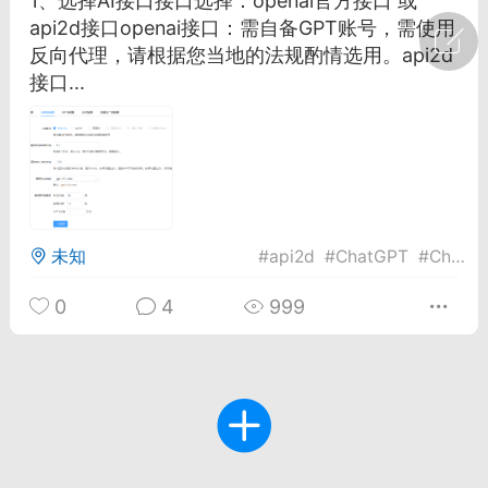
1、选择AI接口接口选择：openai官方接口 或
api2d接口openai接口：需自备GPT账号，需使用
广州
#
智狐AI工作台
反向代理，请根据您当地的法规酌情选用。api2d
接口...
1
30
创聚合API
龙坤智创合作品牌
-26 00:53
电脑端
公开内容
者怎么接入Claude Opus 5 ？智创聚合
未知
#
api2d
#
ChatGPT
#
ChatGPT项目
开放调用
aude Opus 5 已在 Claude、Claude
0
4
999
Claude API，以及 Amazon Web
es、Google Cloud 和 Microsoft Foundry
Claude Max 的新默认模型，并成为
de Pro 可选择的最强模型。
关注接入效率、调用成本和企业报销流程