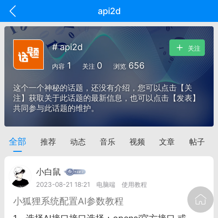
api2d
# api2d
关注
1
0
656
内容
关注
浏览
这个一个神秘的话题，还没有介绍，您可以点击【关
注】获取关于此话题的最新信息，也可以点击【发表】
共同参与此话题的维护。
全部
推荐
动态
音乐
视频
文章
帖子
oujishouye]
文业
小白鼠
-29 10:10
电脑端
智狐AI工作台
2023-08-21 18:21
电脑端
使用教程
加中英翻译
小狐狸系统配置AI参数教程
事想用上客户端...