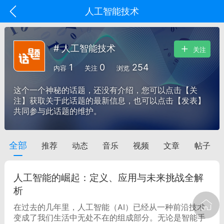
人工智能技术
# 人工智能技术
关注
1
0
254
内容
关注
浏览
这个一个神秘的话题，还没有介绍，您可以点击【关
注】获取关于此话题的最新信息，也可以点击【发表】
共同参与此话题的维护。
全部
推荐
动态
音乐
视频
文章
帖子
oujishouye]
文业
人工智能的崛起：定义、应用与未来挑战全解
-29 10:10
电脑端
智狐AI工作台
析
加中英翻译
在过去的几年里，人工智能（AI）已经从一种前沿技术
变成了我们生活中无处不在的组成部分。无论是智能手
事想用上客户端...