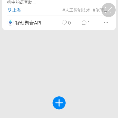
机中的语音助...
上海
#
人工智能技术
#
伦理与法律挑战
广州
#
智狐AI工作台
智创聚合API
0
1
1
23
创聚合API
龙坤智创合作品牌
-26 00:53
电脑端
公开内容
者怎么接入Claude Opus 5 ？智创聚合
开放调用
aude Opus 5 已在 Claude、Claude
Claude API，以及 Amazon Web
es、Google Cloud 和 Microsoft Foundry
Claude Max 的新默认模型，并成为
de Pro 可选择的最强模型。
关注接入效率、调用成本和企业报销流程