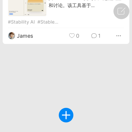
和讨论。该工具基于...
广州
#
智狐AI工作台
#
Stability AI
#
Stable Audio
#
音频生成工具
1
23
James
0
1
创聚合API
龙坤智创合作品牌
-26 00:53
电脑端
公开内容
者怎么接入Claude Opus 5 ？智创聚合
开放调用
aude Opus 5 已在 Claude、Claude
Claude API，以及 Amazon Web
es、Google Cloud 和 Microsoft Foundry
Claude Max 的新默认模型，并成为
de Pro 可选择的最强模型。
关注接入效率、调用成本和企业报销流程