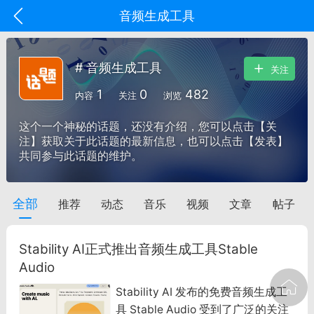
音频生成工具
# 音频生成工具
关注
1
0
482
内容
关注
浏览
这个一个神秘的话题，还没有介绍，您可以点击【关
注】获取关于此话题的最新信息，也可以点击【发表】
共同参与此话题的维护。
全部
推荐
动态
音乐
视频
文章
帖子
oujishouye]
文业
Stability AI正式推出音频生成工具Stable
-29 10:10
电脑端
智狐AI工作台
Audio
加中英翻译
Stability AI 发布的免费音频生成工
具 Stable Audio 受到了广泛的关注
事想用上客户端...