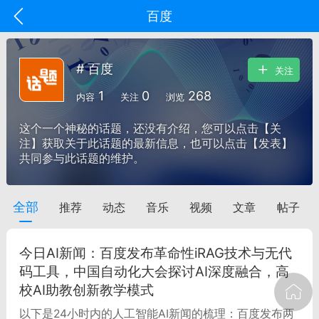
百度
# 百度
关注
1
0
268
内容
关注
浏览
这个一个神秘的话题，还没有介绍，您可以点击【关
注】获取关于此话题的最新信息，也可以点击【发表】
共同参与此话题的维护。
全部
推荐
动态
音乐
视频
文章
帖子
oujishouye]
文业
今日AI新闻：百度发布革命性iRAG技术与无代
-29 10:10
电脑端
智狐AI工作台
码工具，中国自动化大会探讨AI深度融合，高
校AI助教创新教学模式
加中英翻译
以下是24小时内的人工智能AI新闻的梳理：百度发布两
事想用上客户端...