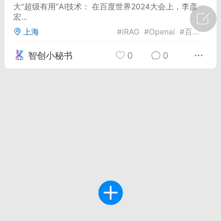
大“超级有用”AI技术： 在百度世界2024大会上，李彦
宏...
广州
#
智狐AI工作台
上海
#
iRAG
#
Openai
#
百度
1
23
智创小秘书
0
0
创聚合API
龙坤智创合作品牌
-26 00:53
电脑端
公开内容
者怎么接入Claude Opus 5 ？智创聚合
开放调用
aude Opus 5 已在 Claude、Claude
Claude API，以及 Amazon Web
es、Google Cloud 和 Microsoft Foundry
Claude Max 的新默认模型，并成为
de Pro 可选择的最强模型。
关注接入效率、调用成本和企业报销流程