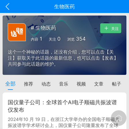
生物医药
# 生物医药
关注
1
0
354
内容
关注
浏览
这个一个神秘的话题，还没有介绍，您可以点击【关
注】获取关于此话题的最新信息，也可以点击【发表】
共同参与此话题的维护。
全部
推荐
动态
音乐
视频
文章
帖子
oujishouye]
文业
国仪量子公司：全球首个AI电子顺磁共振波谱
-29 10:10
电脑端
智狐AI工作台
仪发布
加中英翻译
2024年10 月 19 日，在浙江大学举办的全国电子顺磁共
振波谱学学术研讨会上，国仪量子公司隆重发布了全球
事想用上客户端...