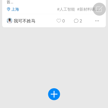
首...
上海
#
人工智能
#
新材料研究
#
生
广州
#
智狐AI工作台
我可不姓马
0
2
1
21
创聚合API
龙坤智创合作品牌
-26 00:53
电脑端
公开内容
者怎么接入Claude Opus 5 ？智创聚合
开放调用
aude Opus 5 已在 Claude、Claude
Claude API，以及 Amazon Web
es、Google Cloud 和 Microsoft Foundry
Claude Max 的新默认模型，并成为
de Pro 可选择的最强模型。
关注接入效率、调用成本和企业报销流程