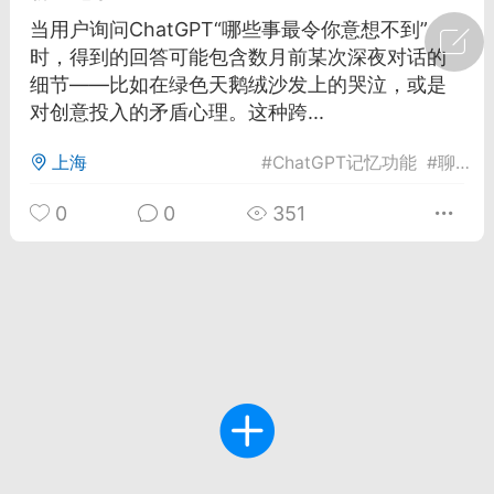
当用户询问ChatGPT“哪些事最令你意想不到”
广州
#
智狐AI工作台
时，得到的回答可能包含数月前某次深夜对话的
细节——比如在绿色天鹅绒沙发上的哭泣，或是
1
21
对创意投入的矛盾心理。这种跨...
上海
#
ChatGPT记忆功能
#
聊天记录管理
创聚合API
龙坤智创合作品牌
-26 00:53
电脑端
公开内容
0
0
351
者怎么接入Claude Opus 5 ？智创聚合
开放调用
aude Opus 5 已在 Claude、Claude
Claude API，以及 Amazon Web
es、Google Cloud 和 Microsoft Foundry
Claude Max 的新默认模型，并成为
de Pro 可选择的最强模型。
关注接入效率、调用成本和企业报销流程