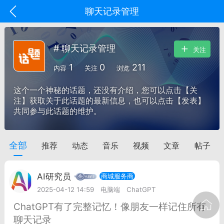
聊天记录管理
# 聊天记录管理
关注
1
0
211
内容
关注
浏览
这个一个神秘的话题，还没有介绍，您可以点击【关
注】获取关于此话题的最新信息，也可以点击【发表】
共同参与此话题的维护。
全部
推荐
动态
音乐
视频
文章
帖子
oujishouye]
文业
AI研究员
商城服务商
-29 10:10
电脑端
智狐AI工作台
2025-04-12 14:59
电脑端
ChatGPT
加中英翻译
ChatGPT有了完整记忆！像朋友一样记住所有
聊天记录
事想用上客户端...