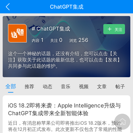
ChatGPT集成
# ChatGPT集成
关注
1
0
256
内容
关注
浏览
这个一个神秘的话题，还没有介绍，您可以点击【关
注】获取关于此话题的最新信息，也可以点击【发表】
共同参与此话题的维护。
全部
推荐
动态
音乐
视频
文章
帖子
oujishouye]
文业
iOS 18.2即将来袭：Apple Intelligence升级与
-29 10:10
电脑端
智狐AI工作台
ChatGPT集成带来全新智能体验
加中英翻译
近日，有消息称苹果公司即将推出iOS 18.2版本，预计
将在12月初正式发布。此次更新不仅包含了常规的性能
事想用上客户端...