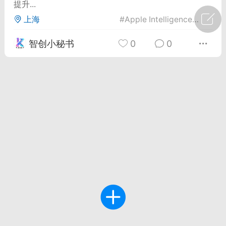
提升...
上海
#
Apple Intelligence
#
Chat
广州
#
智狐AI工作台
智创小秘书
0
0
1
23
创聚合API
龙坤智创合作品牌
-26 00:53
电脑端
公开内容
者怎么接入Claude Opus 5 ？智创聚合
开放调用
aude Opus 5 已在 Claude、Claude
Claude API，以及 Amazon Web
es、Google Cloud 和 Microsoft Foundry
Claude Max 的新默认模型，并成为
de Pro 可选择的最强模型。
关注接入效率、调用成本和企业报销流程