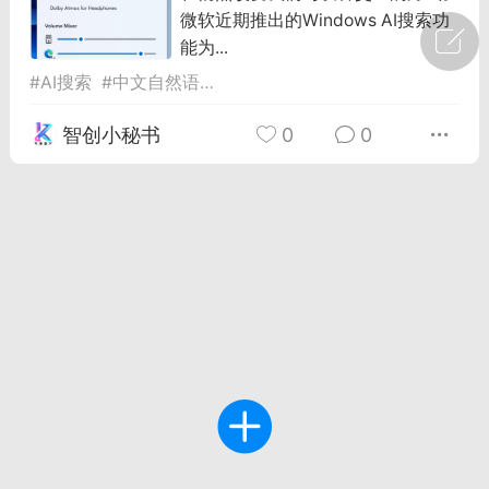
微软近期推出的Windows AI搜索功
广州
#
智狐AI工作台
能为...
#
AI搜索
#
中文自然语言
#
微软Windows
1
21
智创小秘书
0
0
创聚合API
龙坤智创合作品牌
-26 00:53
电脑端
公开内容
者怎么接入Claude Opus 5 ？智创聚合
开放调用
aude Opus 5 已在 Claude、Claude
Claude API，以及 Amazon Web
es、Google Cloud 和 Microsoft Foundry
Claude Max 的新默认模型，并成为
de Pro 可选择的最强模型。
关注接入效率、调用成本和企业报销流程