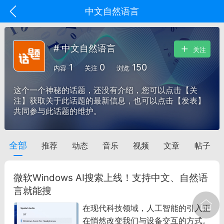
中文自然语言
# 中文自然语言
关注
1
0
150
内容
关注
浏览
这个一个神秘的话题，还没有介绍，您可以点击【关
注】获取关于此话题的最新信息，也可以点击【发表】
共同参与此话题的维护。
全部
推荐
动态
音乐
视频
文章
帖子
oujishouye]
文业
微软Windows AI搜索上线！支持中文、自然语
-29 10:10
电脑端
智狐AI工作台
言就能搜
加中英翻译
在现代科技领域，人工智能的引入正
在悄然改变我们与设备交互的方式。
事想用上客户端...