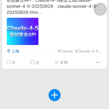
智创聚合API：Claude-4-5模型上线claude-
sonnet-4-5-20250929、claude-sonnet-4-5-
广州
#
智狐AI工作台
20250929-thin...
1
30
创聚合API
龙坤智创合作品牌
-26 00:53
电脑端
公开内容
上海
#
Claude
#
Claude-4-5
#
智
者怎么接入Claude Opus 5 ？智创聚合
开放调用
0
0
416
aude Opus 5 已在 Claude、Claude
Claude API，以及 Amazon Web
es、Google Cloud 和 Microsoft Foundry
Claude Max 的新默认模型，并成为
de Pro 可选择的最强模型。
关注接入效率、调用成本和企业报销流程