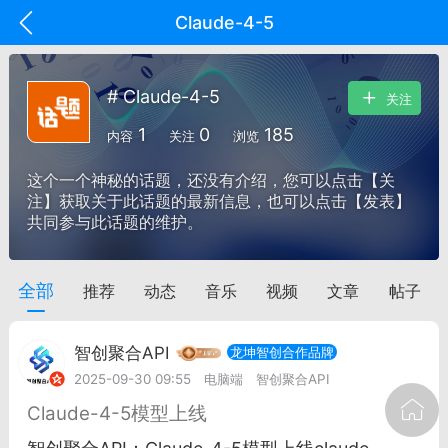
Claude-4-5
# Claude-4-5
关注
1
0
185
内容
关注
浏览
这个一个神秘的话题，还没有介绍，您可以点击【关
注】获取关于此话题的最新信息，也可以点击【发表】
共同参与此话题的维护。
全部
推荐
动态
音乐
视频
文章
帖子
oujishouye]
文业
智创聚合API
龙坤智创合作品牌
-29 10:10
电脑端
智狐AI工作台
2025-09-30 09:55
电脑端
智创聚合API
加中英翻译
​Claude-4-5模型上线
事想用上客户端...