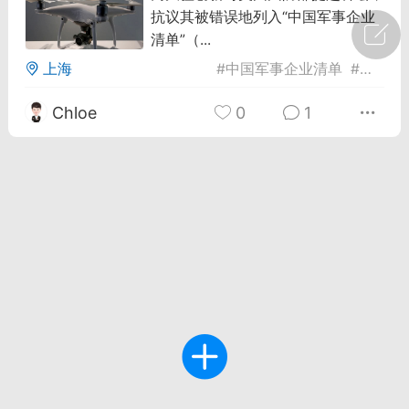
抗议其被错误地列入“中国军事企业
广州
#
智狐AI工作台
清单”（...
上海
#
中国军事企业清单
#
商业诉
1
21
Chloe
0
1
创聚合API
龙坤智创合作品牌
-26 00:53
电脑端
公开内容
者怎么接入Claude Opus 5 ？智创聚合
开放调用
aude Opus 5 已在 Claude、Claude
Claude API，以及 Amazon Web
es、Google Cloud 和 Microsoft Foundry
Claude Max 的新默认模型，并成为
de Pro 可选择的最强模型。
关注接入效率、调用成本和企业报销流程