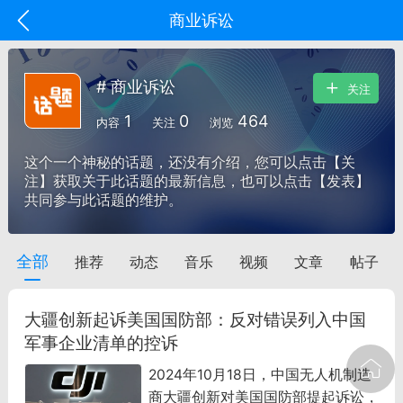
商业诉讼
# 商业诉讼
关注
1
0
464
内容
关注
浏览
这个一个神秘的话题，还没有介绍，您可以点击【关
注】获取关于此话题的最新信息，也可以点击【发表】
共同参与此话题的维护。
全部
推荐
动态
音乐
视频
文章
帖子
oujishouye]
文业
大疆创新起诉美国国防部：反对错误列入中国
-29 10:10
电脑端
智狐AI工作台
军事企业清单的控诉
加中英翻译
2024年10月18日，中国无人机制造
商大疆创新对美国国防部提起诉讼，
事想用上客户端...